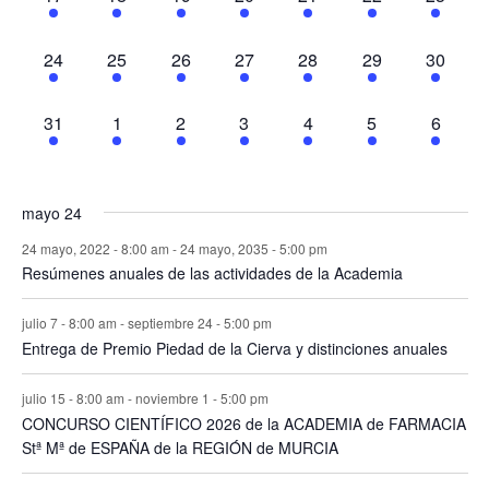
eventos,
eventos,
eventos,
eventos,
eventos,
eventos,
eventos
3
3
3
3
3
3
3
24
25
26
27
28
29
30
eventos,
eventos,
eventos,
eventos,
eventos,
eventos,
eventos
3
3
3
3
3
3
3
31
1
2
3
4
5
6
eventos,
eventos,
eventos,
eventos,
eventos,
eventos,
eventos
mayo 24
24 mayo, 2022 - 8:00 am
-
24 mayo, 2035 - 5:00 pm
Resúmenes anuales de las actividades de la Academia
julio 7 - 8:00 am
-
septiembre 24 - 5:00 pm
Entrega de Premio Piedad de la Cierva y distinciones anuales
julio 15 - 8:00 am
-
noviembre 1 - 5:00 pm
CONCURSO CIENTÍFICO 2026 de la ACADEMIA de FARMACIA
Stª Mª de ESPAÑA de la REGIÓN de MURCIA