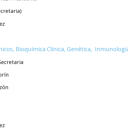
ecretaria)
ez
línicos, Bioquímica Clínica, Genética, Inmunologí
Secretaria
orín
rzón
ez