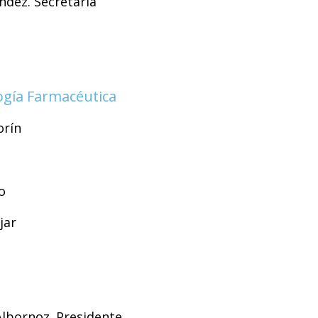
ndez. Secretaria
logía Farmacéutica
orín
o
jar
Albornoz. Presidente