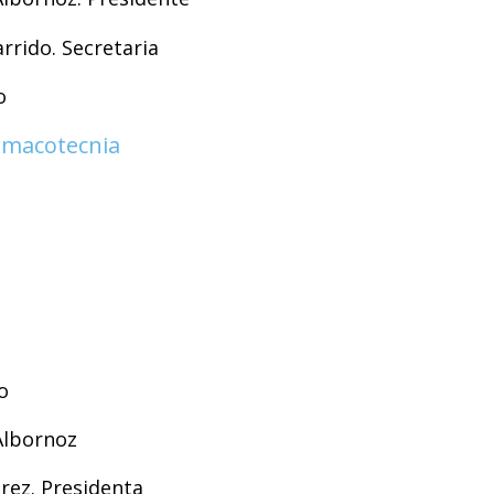
rrido. Secretaria
o
armacotecnia
o
Albornoz
rez. Presidenta