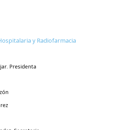
Hospitalaria y Radiofarmacia
jar. Presidenta
rzón
érez