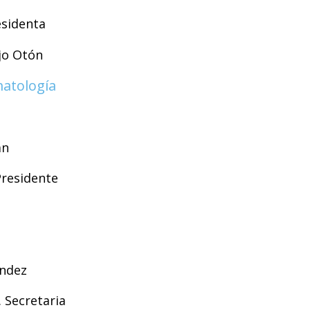
esidenta
jo Otón
matología
án
Presidente
ández
 Secretaria