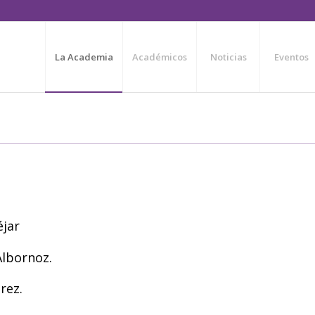
La Academia
Académicos
Noticias
Eventos
éjar
Albornoz.
rez.