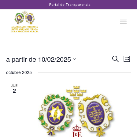
Portal de Transparencia
Naveg
Nav
a partir de 10/02/2025
Buscar
Lista
de
de
Seleccionar
vis
octubre 2025
búsqu
fecha.
de
Eve
y
JUE
2
vistas
de
Event