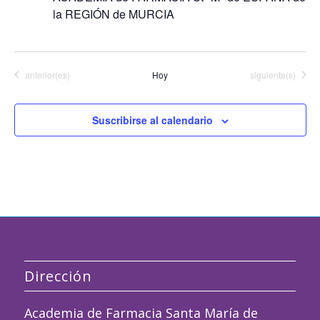
la REGIÓN de MURCIA
Eventos
Eventos
anterior(es)
Hoy
siguiente(s)
Suscribirse al calendario
Dirección
Academia de Farmacia Santa María de